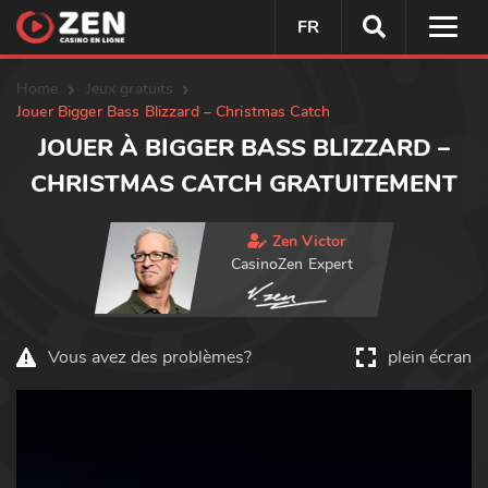
FR
Home
Jeux gratuits
Jouer Bigger Bass Blizzard – Christmas Catch
JOUER À BIGGER BASS BLIZZARD –
CHRISTMAS CATCH GRATUITEMENT
Zen Victor
CasinoZen Expert
Vous avez des problèmes?
plein écran