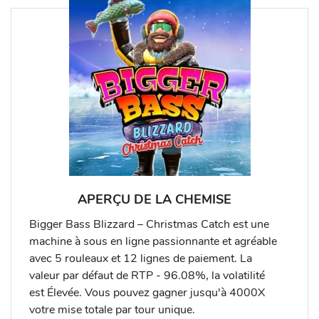
APERÇU DE LA CHEMISE
Bigger Bass Blizzard – Christmas Catch est une
machine à sous en ligne passionnante et agréable
avec 5 rouleaux et 12 lignes de paiement. La
valeur par défaut de RTP - 96.08%, la volatilité
est Élevée. Vous pouvez gagner jusqu'à 4000X
votre mise totale par tour unique.