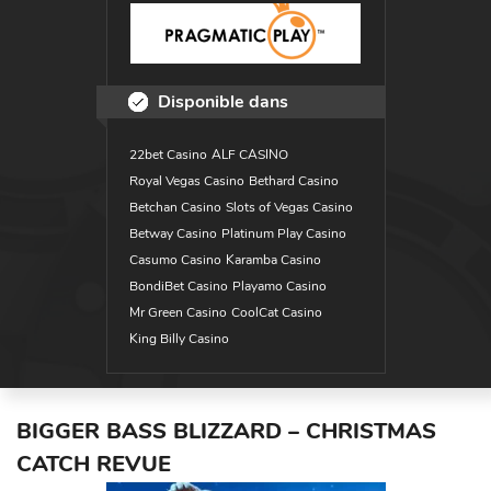
Disponible dans
22bet Casino
ALF CASINO
Royal Vegas Casino
Bethard Casino
Betchan Casino
Slots of Vegas Casino
Betway Casino
Platinum Play Casino
Casumo Casino
Karamba Casino
BondiBet Casino
Playamo Casino
Mr Green Casino
CoolCat Casino
King Billy Casino
BIGGER BASS BLIZZARD – CHRISTMAS
CATCH REVUE