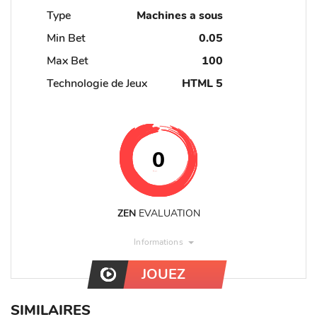
Type
Machines a sous
Min Bet
0.05
Max Bet
100
Technologie de Jeux
HTML 5
0
ZEN
EVALUATION
Informations
JOUEZ
SIMILAIRES