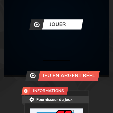
JOUER
JEU EN ARGENT RÉEL
INFORMATIONS
Fournisseur de jeux