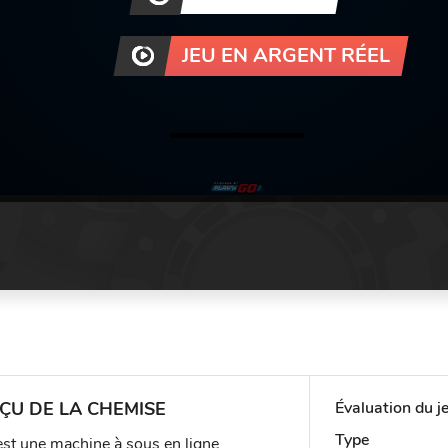
JEU EN ARGENT RÉEL
ÇU DE LA CHEMISE
Évaluation du j
Type
est une machine à sous en ligne