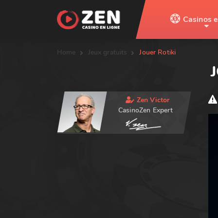
Casinos e
Home
Jeux gratuits
Jouer Rotiki
Zen Victor
CasinoZen Expert