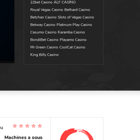
22bet Casino
ALF CASINO
Royal Vegas Casino
Bethard Casino
Betchan Casino
Slots of Vegas Casino
Betway Casino
Platinum Play Casino
Casumo Casino
Karamba Casino
BondiBet Casino
Playamo Casino
Mr Green Casino
CoolCat Casino
King Billy Casino
eu
Machines a sous